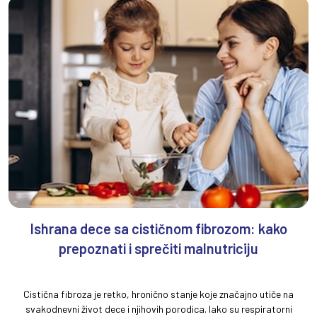
Ishrana dece sa cističnom fibrozom: kako
prepoznati i sprečiti malnutriciju
Cistična fibroza je retko, hronično stanje koje značajno utiče na
svakodnevni život dece i njihovih porodica. Iako su respiratorni