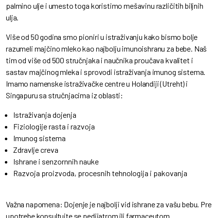
palmino ulje i umesto toga koristimo mešavinu različitih biljnih
ulja.
Više od 50 godina smo pioniri u istraživanju kako bismo bolje
razumeli majčino mleko kao najbolju imunoishranu za bebe. Naš
tim od više od 500 stručnjaka i naučnika proučava kvalitet i
sastav majčinog mleka i sprovodi istraživanja imunog sistema.
Imamo namenske istraživačke centre u Holandiji (Utreht) i
Singapuru sa stručnjacima iz oblasti:
Istraživanja dojenja
Fiziologije rasta i razvoja
Imunog sistema
Zdravlje creva
Ishrane i senzornnih nauke
Razvoja proizvoda, procesnih tehnologija i pakovanja
Važna napomena: Dojenje je najbolji vid ishrane za vašu bebu. Pre
upotrebe konsultujte se pedijatrom ili farmaceutom.