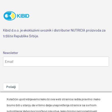
Kibid d.o.o. je ekskluzivni uvoznik i distributer NUTRICIA proizvoda za
tržište Republike Srbije.
Newsletter
Pošalji
This site is protected by reCAPTCHA and the Google
Privacy Policy
Kolačiće upotrebljavamo kako bi ova web stranica radila pravilno i kako
and
Terms of Service
apply.
bismo bili u stanju da vršimo dalja unapređenja stranice sa svrhom
poboljšanja Vašeg korisničkog iskustva, kako bismo personalizovali