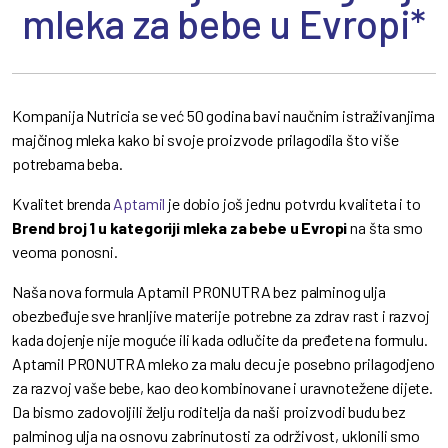
mleka za bebe u Evropi*
Kompanija Nutricia se već 50 godina bavi naučnim istraživanjima
majčinog mleka kako bi svoje proizvode prilagodila što više
potrebama beba.
Kvalitet brenda
Aptamil
je dobio još jednu potvrdu kvaliteta i to
Brend broj 1 u kategoriji mleka za bebe u Evropi
na šta smo
veoma ponosni.
Naša nova formula Aptamil PRONUTRA bez palminog ulja
obezbeđuje sve hranljive materije potrebne za zdrav rast i razvoj
kada dojenje nije moguće ili kada odlučite da pređete na formulu.
Aptamil PRONUTRA mleko za malu decu je posebno prilagodjeno
za razvoj vaše bebe, kao deo kombinovane i uravnotežene dijete.
Da bismo zadovoljili želju roditelja da naši proizvodi budu bez
palminog ulja na osnovu zabrinutosti za održivost, uklonili smo