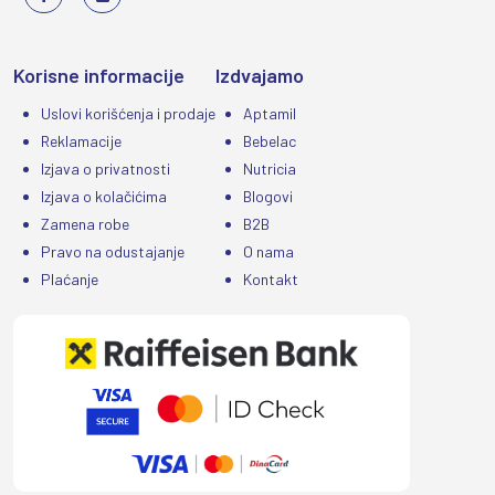
Korisne informacije
Izdvajamo
Uslovi korišćenja i prodaje
Aptamil
Reklamacije
Bebelac
Izjava o privatnosti
Nutricia
Izjava o kolačićima
Blogovi
Zamena robe
B2B
Pravo na odustajanje
O nama
Plaćanje
Kontakt