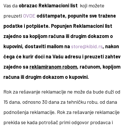
Vas da
obrazac Reklamacioni list
koji možete
preuzeti
OVDE
odštampate, popunite sve tražene
podatke i potpišete. Popunjen Reklamacioni list
zajedno sa kopijom računa ili drugim dokazom o
kupovini, dostaviti mailom na
store@kibid.rs
, nakon
čega će kurir doći na Vašu adresu i preuzeti zahtev
zajedno sa
reklamiranom robom
, računom, kopijom
računa ili drugim dokazom o kupovini.
Rok za rešavanje reklamacije ne može da bude duži od
15 dana, odnosno 30 dana za tehničku robu, od dana
podnošenja reklamacije. Rok za rešavanje reklamacije
prekida se kada potrošač primi odgovor prodavca i