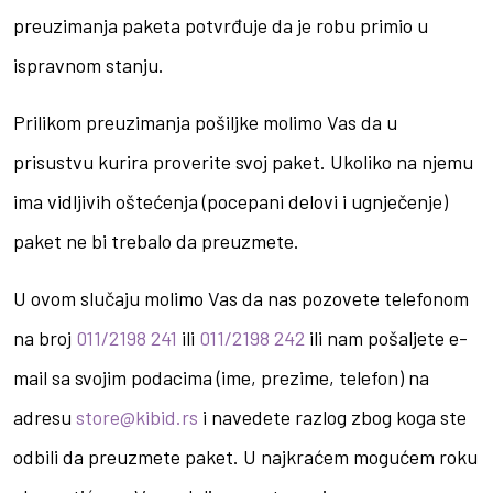
preuzimanja paketa potvrđuje da je robu primio u
ispravnom stanju.
Prilikom preuzimanja pošiljke molimo Vas da u
prisustvu kurira proverite svoj paket. Ukoliko na njemu
ima vidljivih oštećenja (pocepani delovi i ugnječenje)
paket ne bi trebalo da preuzmete.
U ovom slučaju molimo Vas da nas pozovete telefonom
na broj
011/2198 241
ili
011/2198 242
ili nam pošaljete e-
mail sa svojim podacima (ime, prezime, telefon) na
adresu
store@kibid.rs
i navedete razlog zbog koga ste
odbili da preuzmete paket. U najkraćem mogućem roku