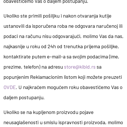
obavestićemo Vas o daljem postupanju.
Ukoliko ste primili pošiljku i nakon otvaranja kutije
ustanovili da isporučena roba ne odgovara naručenoj ili
podaci na računu nisu odgovarajući, molimo Vas da nas,
najkasnije u roku od 24h od trenutka prijema pošiljke,
kontaktirate putem e-mail-a sa svojim podacima (ime,
prezime, telefon) na adresu
store@kibid.rs
sa
popunjenim Reklamacionim listom koji možete preuzeti
OVDE
. U najkraćem mogućem roku obavestićemo Vas o
daljem postupanju.
Ukoliko se na kupljenom proizvodu pojave
neusaglašenosti u smislu ispravnosti proizvoda, molimo