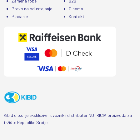
Zamena robe
B2B
Pravo na odustajanje
O nama
Plaćanje
Kontakt
Kibid d.o.o. je ekskluzivni uvoznik i distributer NUTRICIA proizvoda za
tržište Republike Srbije.