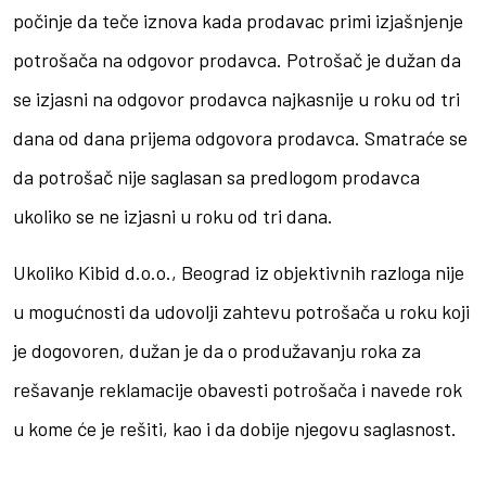
počinje da teče iznova kada prodavac primi izjašnjenje
potrošača na odgovor prodavca. Potrošač je dužan da
se izjasni na odgovor prodavca najkasnije u roku od tri
dana od dana prijema odgovora prodavca. Smatraće se
da potrošač nije saglasan sa predlogom prodavca
ukoliko se ne izjasni u roku od tri dana.
Ukoliko Kibid d.o.o., Beograd iz objektivnih razloga nije
u mogućnosti da udovolji zahtevu potrošača u roku koji
je dogovoren, dužan je da o produžavanju roka za
rešavanje reklamacije obavesti potrošača i navede rok
u kome će je rešiti, kao i da dobije njegovu saglasnost.