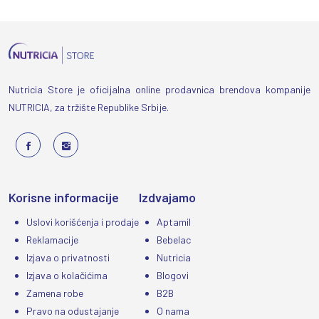
Nutricia Store je oficijalna online prodavnica brendova kompanije
NUTRICIA, za tržište Republike Srbije.
Korisne informacije
Izdvajamo
Uslovi korišćenja i prodaje
Aptamil
Reklamacije
Bebelac
Izjava o privatnosti
Nutricia
Izjava o kolačićima
Blogovi
Zamena robe
B2B
Pravo na odustajanje
O nama