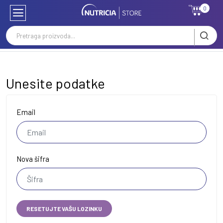
0
Početna
Zaboravljena šifra
Unesite podatke
Email
Nova šifra
RESETUJTE VAŠU LOZINKU