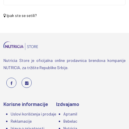
Ipak ste se setili?
Nutricia Store je oficijalna online prodavnica brendova kompanije
NUTRICIA, za tržište Republike Srbije.
Korisne informacije
Izdvajamo
Uslovi korišćenja i prodaje
Aptamil
Reklamacije
Bebelac
Izjava o privatnosti
Nutricia