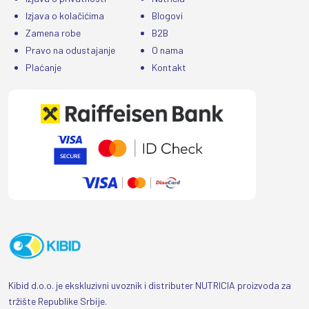
Izjava o kolačićima
Blogovi
Zamena robe
B2B
Pravo na odustajanje
O nama
Plaćanje
Kontakt
Kibid d.o.o. je ekskluzivni uvoznik i distributer NUTRICIA proizvoda za
tržište Republike Srbije.