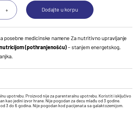
Dodajte u korpu
+
 za posebne medicinske namene Za nutritivno upravljanje
nutricijom
(pothranjenošću)
– stanjem energetskog,
anjka.
nu upotrebu. Proizvod nije za parenteralnu upotrebu. Koristiti isključivo
 kao jedini izvor hrane. Nije pogodan za decu mlađu od 3 godine.
a od 3 do 6 godina. Nije pogodan kod pacijenata sa galaktozemijom.