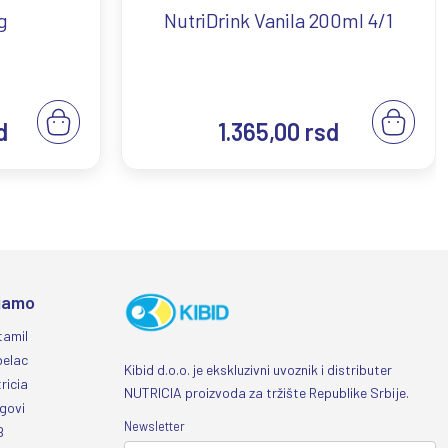
g
NutriDrink Vanila 200ml 4/1
d
1.365,00
rsd
jamo
tamil
belac
Kibid d.o.o. je ekskluzivni uvoznik i distributer
ricia
NUTRICIA proizvoda za tržište Republike Srbije.
govi
Newsletter
B