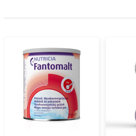
Sastojci:
Alergeni:
Doziranje:
Uputstvo za upotrebu:
Broj serije i najbolje upotrebiti do:
Neto količina:
Proizvođač:
Proizvedeno i uvezeno:
Uvoznik: