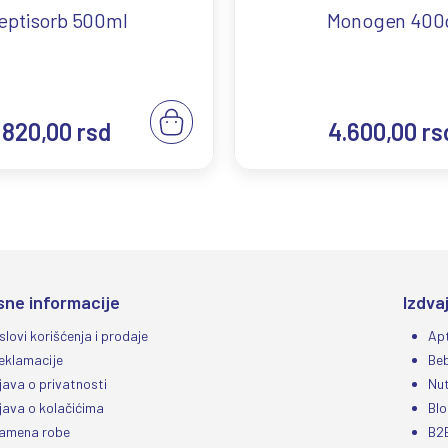
eptisorb 500ml
Monogen 400
820,00
rsd
4.600,00
rs
sne informacije
Izdva
slovi korišćenja i prodaje
Ap
eklamacije
Be
zjava o privatnosti
Nut
zjava o kolačićima
Blo
amena robe
B2