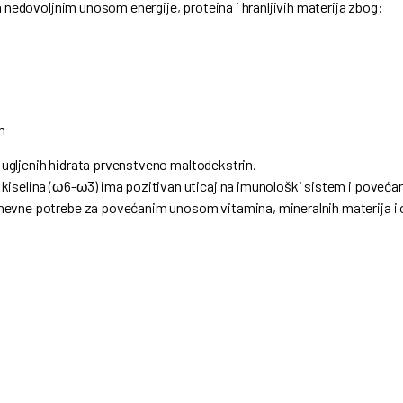
a nedovoljnim unosom energije, proteina i hranljivih materija zbog:
m
d ugljenih hidrata prvenstveno maltodekstrin.
kiselina (ω6-ω3) ima pozitivan uticaj na imunološki sistem i poveća
nevne potrebe za povećanim unosom vitamina, mineralnih materija i 