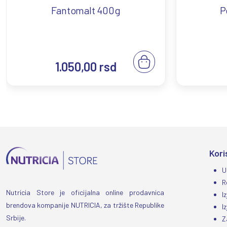
Fantomalt 400g
P
Broj i datum upisa u bazu podataka Ministarstva zdravlja RS:
1.050,00
rsd
Kori
U
R
Nutricia Store je oficijalna online prodavnica
I
brendova kompanije NUTRICIA, za tržište Republike
I
Srbije.
Z