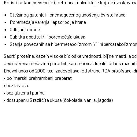
Koristi se kod prevencije i tretmana malnutricije koja je uzrokovan
Otežanog gutanja ili onemogućenog unošenja čvrste hrane
Poremećaja varenja i apsorpcije hrane
Odbijanja hrane
Gubitka apetita i/ili poremećaja ukusa
Stanja povezanih sa hipermetabolizmom i/ili hiperkatabolizmo
Sadrži proteine, kazein visoke biološke vrednosti, biljne masti, a o
Jedinstvena mešavina prirodnih karotenoida. Idealni odnos masnih 
Dnevni unos od 2000 kcal zadovoljava, od strane RDA propisane, d
• polimerski prehrambeni preparat
• bez laktoze
• bez glutena i purina
• dostupan u 3 različita ukusa (čokolada, vanila, jagoda)