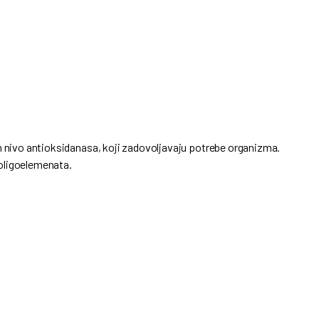
n nivo antioksidanasa, koji zadovoljavaju potrebe organizma.
oligoelemenata.