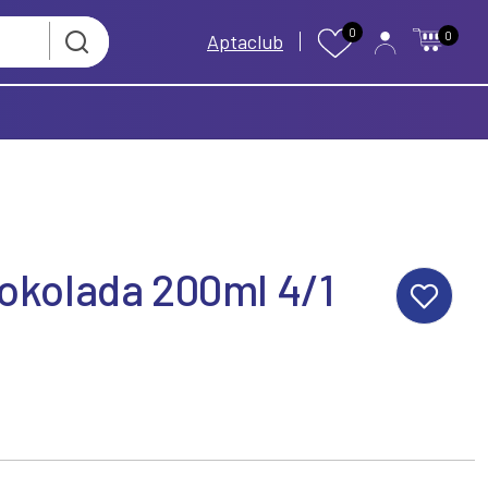
0
0
Aptaclub
Čokolada 200ml 4/1