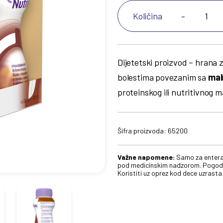
Količina
-
Dijetetski proizvod – hrana
bolestima povezanim sa
mal
proteinskog ili nutritivnog m
Šifra proizvoda:
65200
Važne napomene:
Samo za enteral
pod medicinskim nadzorom. Pogodan
Koristiti uz oprez kod dece uzrast