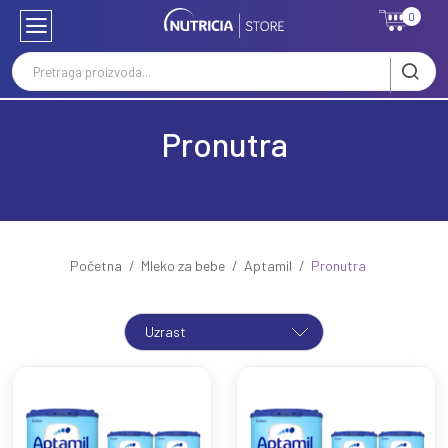
0
Pronutra
Početna
Mleko za bebe
Aptamil
Pronutra