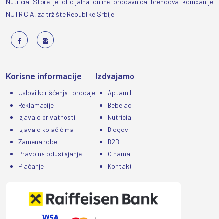
Nutricia Store je oficijalna online prodavnica brendova kompanije
NUTRICIA, za tržište Republike Srbije.
Korisne informacije
Izdvajamo
Uslovi korišćenja i prodaje
Aptamil
Reklamacije
Bebelac
Izjava o privatnosti
Nutricia
Izjava o kolačićima
Blogovi
Zamena robe
B2B
Pravo na odustajanje
O nama
Plaćanje
Kontakt