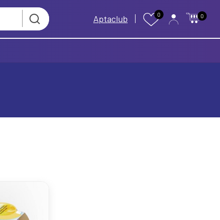
0
0
Aptaclub