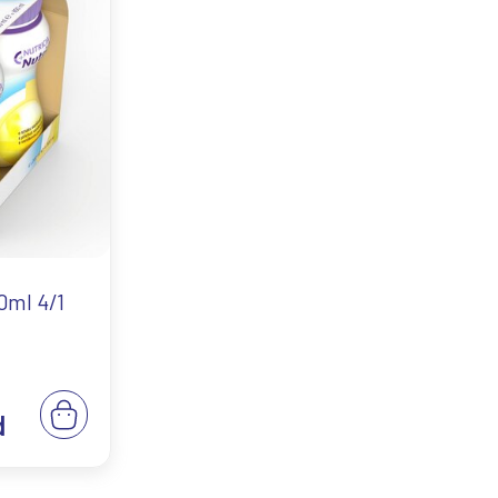
0ml 4/1
d