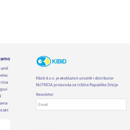
jamo
tamil
belac
Kibid d.o.o. je ekskluzivni uvoznik i distributer
ricia
NUTRICIA proizvoda za tržište Republike Srbije.
govi
Newsletter
B
nama
ntakt