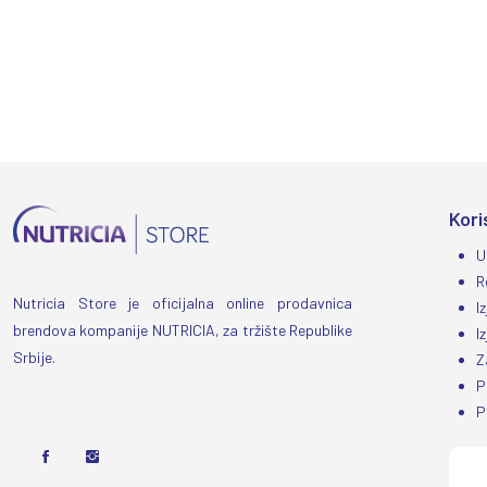
Kori
U
R
Nutricia Store je oficijalna online prodavnica
I
brendova kompanije NUTRICIA, za tržište Republike
I
Srbije.
Z
P
P