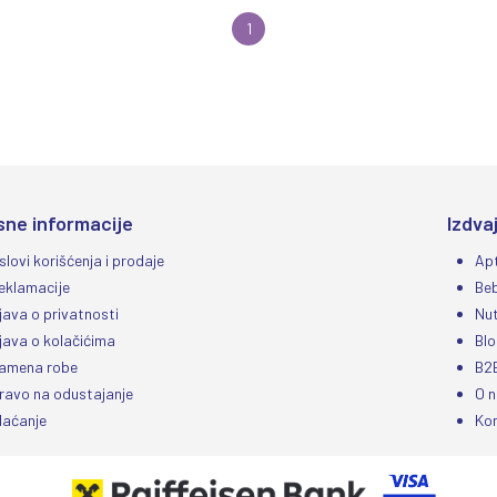
1
sne informacije
Izdva
slovi korišćenja i prodaje
Ap
eklamacije
Be
zjava o privatnosti
Nut
zjava o kolačićima
Blo
amena robe
B2
ravo na odustajanje
O 
laćanje
Ko