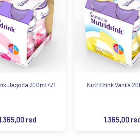
ink Jagoda 200ml 4/1
NutriDrink Vanila 20
1.365,00
rsd
1.365,00
rs